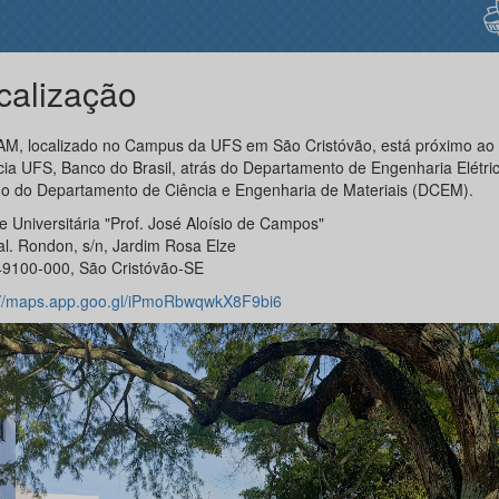
calização
M, localizado no Campus da UFS em São Cristóvão, está próximo ao 
cia UFS, Banco do Brasil, atrás do Departamento de Engenharia Elétri
do do Departamento de Ciência e Engenharia de Materiais (DCEM).
e Universitária "Prof. José Aloísio de Campos"
al. Rondon, s/n, Jardim Rosa Elze
9100-000, São Cristóvão-SE
://maps.app.goo.gl/iPmoRbwqwkX8F9
bi
6