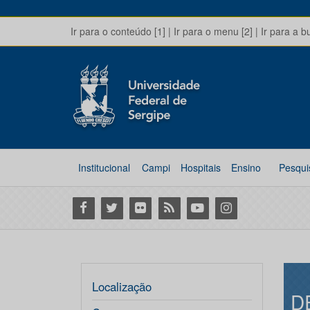
Ir para o conteúdo [1]
|
Ir para o menu [2]
|
Ir para a b
Institucional
Campi
Hospitais
Ensino
Pesqui
Facebook
Twitter
Flickr
RSS
Youtube
Instagram
Localização
D