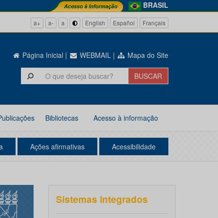
BRASIL
a+
a-
a
English
Español
Français
Página Inicial
|
WEBMAIL
|
Mapa do Site
Publicações
Bibliotecas
Acesso à informação
a
Ações afirmativas
Acessibilidade
Sistemas integrados