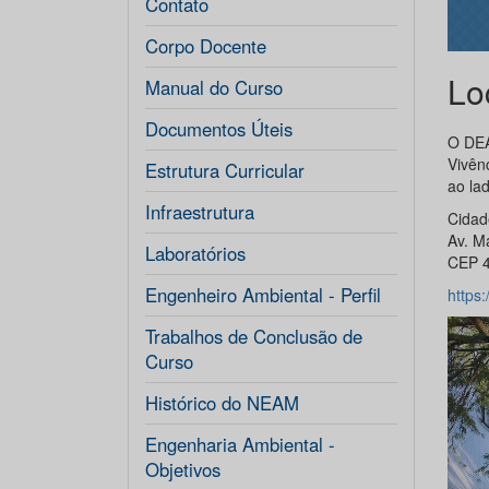
Contato
Corpo Docente
Lo
Manual do Curso
Documentos Úteis
O DEA
Vivên
Estrutura Curricular
ao la
Infraestrutura
Cidad
Av. M
Laboratórios
CEP 4
Engenheiro Ambiental - Perfil
https
Trabalhos de Conclusão de
Curso
Histórico do NEAM
Engenharia Ambiental -
Objetivos