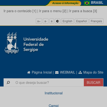
BRASIL
Ir para o conteúdo [1]
|
Ir para o menu [2]
|
Ir para a busca [3]
a+
a-
a
English
Español
Français
Página Inicial
|
WEBMAIL
|
Mapa do Site
Institucional
Campi