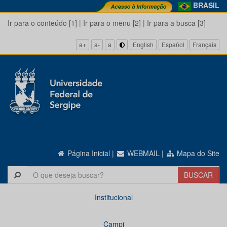
BRASIL
Ir para o conteúdo [1]
|
Ir para o menu [2]
|
Ir para a busca [3]
a+
a-
a
English
Español
Français
Página Inicial
|
WEBMAIL
|
Mapa do Site
Institucional
Campi