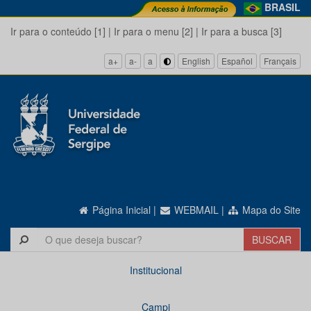
BRASIL
Ir para o conteúdo [1]
|
Ir para o menu [2]
|
Ir para a busca [3]
a+
a-
a
English
Español
Français
Página Inicial
|
WEBMAIL
|
Mapa do Site
Institucional
Campi