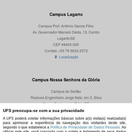
Campus Lagarto
Campus Prof. Antônio Garcia Filho
Av. Governador Marcelo Déda, 13, Centro
Lagarto/SE
CEP 49400-000
Localização
Campus Nossa Senhora da Glória
Campus do Sertão
Rodovia Engenheiro Jorge Neto, km 3, Silos
Nossa Senhora da Glória/SE
CEP 49680-000
UFS preocupa-se com a sua privacidade
A UFS poderá coletar informações básicas sobre a(s) visita(s) realizada(s)
Localização
para aprimorar a experiência de navegação dos visitantes deste site,
segundo o que estabelece a
Política de Privacidade de Dados Pessoais.
Ao
utilizar este site, você concorda com a coleta e tratamento de seus dados