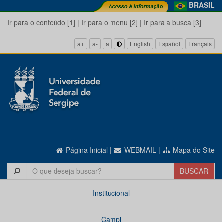
BRASIL
Ir para o conteúdo [1]
|
Ir para o menu [2]
|
Ir para a busca [3]
a+
a-
a
English
Español
Français
Página Inicial
|
WEBMAIL
|
Mapa do Site
Institucional
Campi