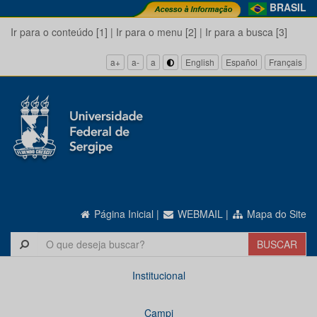
BRASIL
Ir para o conteúdo [1]
|
Ir para o menu [2]
|
Ir para a busca [3]
a+
a-
a
English
Español
Français
Página Inicial
|
WEBMAIL
|
Mapa do Site
Institucional
Campi