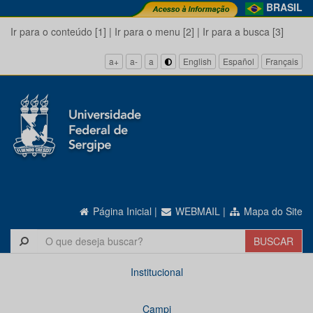
BRASIL
Ir para o conteúdo [1]
|
Ir para o menu [2]
|
Ir para a busca [3]
a+
a-
a
English
Español
Français
Página Inicial
|
WEBMAIL
|
Mapa do Site
Institucional
Campi