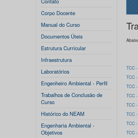
Contato
Corpo Docente
Tr
Manual do Curso
Documentos Úteis
Abaix
Estrutura Curricular
Infraestrutura
TCC 
Laboratórios
TCC 
Engenheiro Ambiental - Perfil
TCC 
Trabalhos de Conclusão de
TCC -
Curso
TCC 
Histórico do NEAM
TCC 
TCC 
Engenharia Ambiental -
Objetivos
TCC 