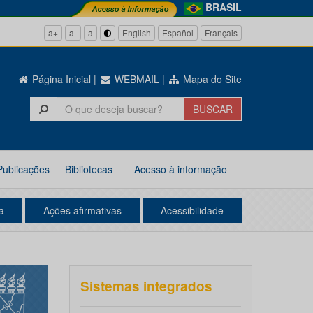
BRASIL
a+
a-
a
English
Español
Français
Página Inicial
|
WEBMAIL
|
Mapa do Site
Publicações
Bibliotecas
Acesso à informação
a
Ações afirmativas
Acessibilidade
Sistemas integrados