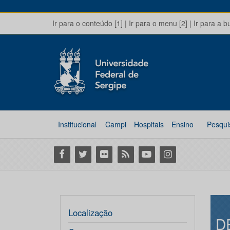
Ir para o conteúdo [1]
|
Ir para o menu [2]
|
Ir para a b
Institucional
Campi
Hospitais
Ensino
Pesqui
Facebook
Twitter
Flickr
RSS
Youtube
Instagram
Localização
D